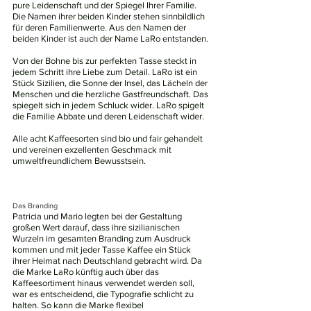
pure Leidenschaft und der Spiegel Ihrer Familie.
Die Namen ihrer beiden Kinder stehen sinnbildlich
für deren Familienwerte. Aus den Namen der
beiden Kinder ist auch der Name LaRo entstanden.
Von der Bohne bis zur perfekten Tasse steckt in
jedem Schritt ihre Liebe zum Detail. LaRo ist ein
Stück Sizilien, die Sonne der Insel, das Lächeln der
Menschen und die herzliche Gastfreundschaft. Das
spiegelt sich in jedem Schluck wider. LaRo spigelt
die Familie Abbate und deren Leidenschaft wider.
Alle acht Kaffeesorten sind bio und fair gehandelt
und vereinen exzellenten Geschmack mit
umweltfreundlichem Bewusstsein.
Das Branding
Patricia und Mario legten bei der Gestaltung
großen Wert darauf, dass ihre sizilianischen
Wurzeln im gesamten Branding zum Ausdruck
kommen und mit jeder Tasse Kaffee ein Stück
ihrer Heimat nach Deutschland gebracht wird. Da
die Marke LaRo künftig auch über das
Kaffeesortiment hinaus verwendet werden soll,
war es entscheidend, die Typografie schlicht zu
halten. So kann die Marke flexibel