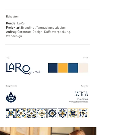
Eckdaten
Kunde
LaRo
Projektart
Branding / Verpackungsdesign
Auftrag
Corporate Design, Kaffeeverpackung,
Webdesign