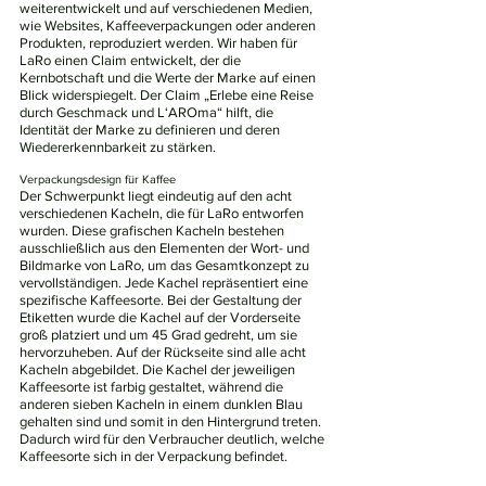
weiterentwickelt und auf verschiedenen Medien,
wie Websites, Kaffeeverpackungen oder anderen
Produkten, reproduziert werden. Wir haben für
LaRo einen Claim entwickelt, der die
Kernbotschaft und die Werte der Marke auf einen
Blick widerspiegelt. Der Claim „Erlebe eine Reise
durch Geschmack und L‘AROma“ hilft, die
Identität der Marke zu definieren und deren
Wiedererkennbarkeit zu stärken.
Verpackungsdesign für Kaffee
Der Schwerpunkt liegt eindeutig auf den acht
verschiedenen Kacheln, die für LaRo entworfen
wurden. Diese grafischen Kacheln bestehen
ausschließlich aus den Elementen der Wort- und
Bildmarke von LaRo, um das Gesamtkonzept zu
vervollständigen. Jede Kachel repräsentiert eine
spezifische Kaffeesorte. Bei der Gestaltung der
Etiketten wurde die Kachel auf der Vorderseite
groß platziert und um 45 Grad gedreht, um sie
hervorzuheben. Auf der Rückseite sind alle acht
Kacheln abgebildet. Die Kachel der jeweiligen
Kaffeesorte ist farbig gestaltet, während die
anderen sieben Kacheln in einem dunklen Blau
gehalten sind und somit in den Hintergrund treten.
Dadurch wird für den Verbraucher deutlich, welche
Kaffeesorte sich in der Verpackung befindet.